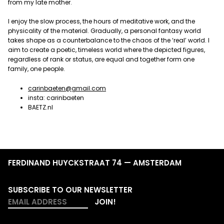
from my late mother.
I enjoy the slow process, the hours of meditative work, and the
physicality of the material. Gradually, a personal fantasy world
takes shape as a counterbalance to the chaos of the ‘real’ world. I
aim to create a poetic, timeless world where the depicted figures,
regardless of rank or status, are equal and together form one
family, one people.
carinbaeten@gmail.com
insta: carinbaeten
BAETZ.nl
FERDINAND HUYCKSTRAAT 74 — AMSTERDAM
SUBSCRIBE TO OUR NEWSLETTER