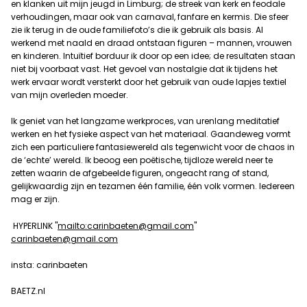
en klanken uit mijn jeugd in Limburg; de streek van kerk en feodale
verhoudingen, maar ook van carnaval, fanfare en kermis. Die sfeer
zie ik terug in de oude familiefoto’s die ik gebruik als basis. Al
werkend met naald en draad ontstaan figuren – mannen, vrouwen
en kinderen. Intuïtief borduur ik door op een idee; de resultaten staan
niet bij voorbaat vast. Het gevoel van nostalgie dat ik tijdens het
werk ervaar wordt versterkt door het gebruik van oude lapjes textiel
van mijn overleden moeder.
Ik geniet van het langzame werkproces, van urenlang meditatief
werken en het fysieke aspect van het materiaal. Gaandeweg vormt
zich een particuliere fantasiewereld als tegenwicht voor de chaos in
de ‘echte’ wereld. Ik beoog een poëtische, tijdloze wereld neer te
zetten waarin de afgebeelde figuren, ongeacht rang of stand,
gelijkwaardig zijn en tezamen één familie, één volk vormen. Iedereen
mag er zijn.
HYPERLINK "
mailto:carinbaeten@gmail.com
"
carinbaeten@gmail.com
insta: carinbaeten
BAETZ.nl