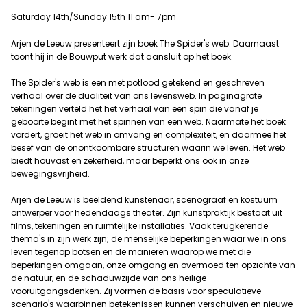
Saturday 14th/Sunday 15th 11 am- 7pm
Arjen de Leeuw presenteert zijn boek The Spider's web. Daarnaast
toont hij in de Bouwput werk dat aansluit op het boek.
The Spider's web is een met potlood getekend en geschreven
verhaal over de dualiteit van ons levensweb. In paginagrote
tekeningen verteld het het verhaal van een spin die vanaf je
geboorte begint met het spinnen van een web. Naarmate het boek
vordert, groeit het web in omvang en complexiteit, en daarmee het
besef van de onontkoombare structuren waarin we leven. Het web
biedt houvast en zekerheid, maar beperkt ons ook in onze
bewegingsvrijheid.
Arjen de Leeuw is beeldend kunstenaar, scenograaf en kostuum
ontwerper voor hedendaags theater. Zijn kunstpraktijk bestaat uit
films, tekeningen en ruimtelijke installaties. Vaak terugkerende
thema's in zijn werk zijn; de menselijke beperkingen waar we in ons
leven tegenop botsen en de manieren waarop we met die
beperkingen omgaan, onze omgang en overmoed ten opzichte van
de natuur, en de schaduwzijde van ons heilige
vooruitgangsdenken. Zij vormen de basis voor speculatieve
scenario's waarbinnen betekenissen kunnen verschuiven en nieuwe